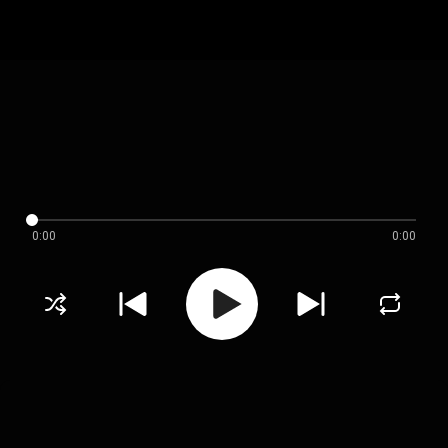
0:00
0:00