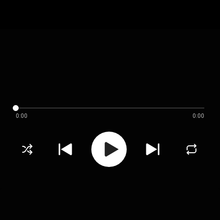
0:00
0:00