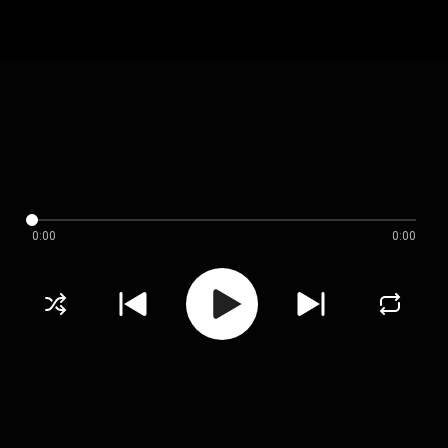
0:00
0:00