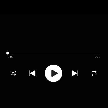
0:00
0:00