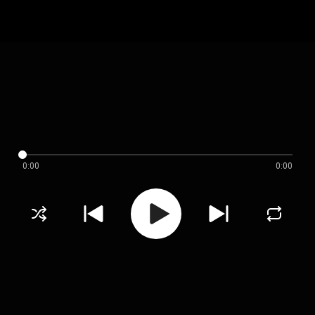
0:00
0:00