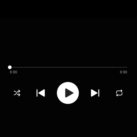
0:00
0:00