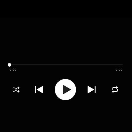
0:00
0:00