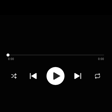
0:00
0:00