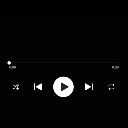
0:00
0:00