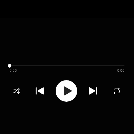
0:00
0:00