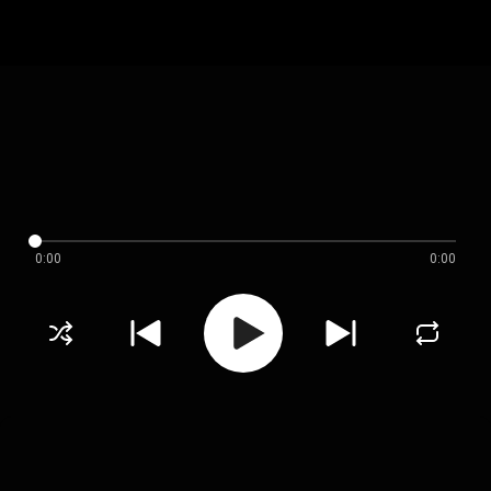
0:00
0:00