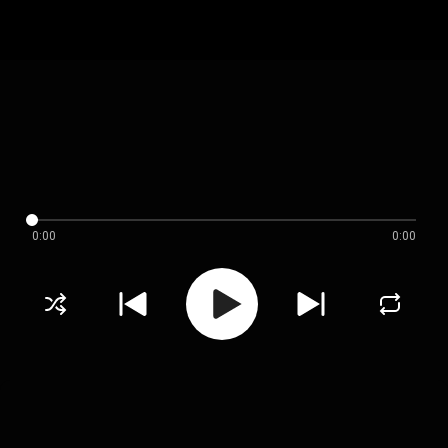
0:00
0:00