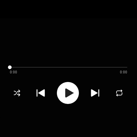
0:00
0:00