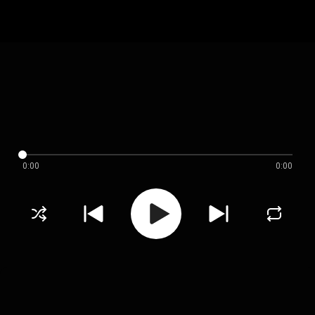
0:00
0:00