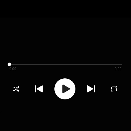
0:00
0:00