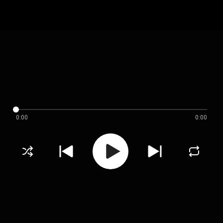
0:00
0:00