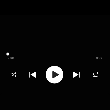
0:00
0:00