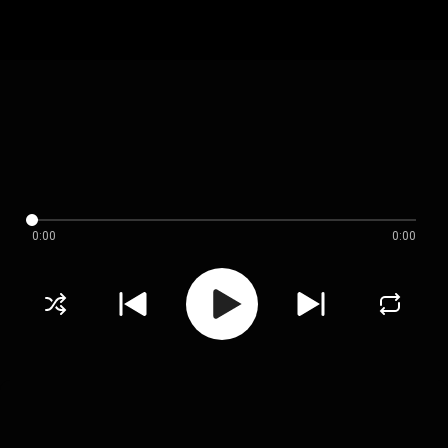
0:00
0:00