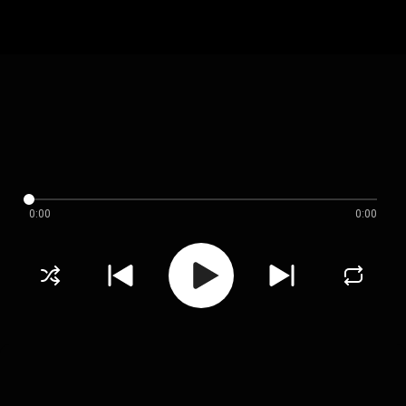
0:00
0:00