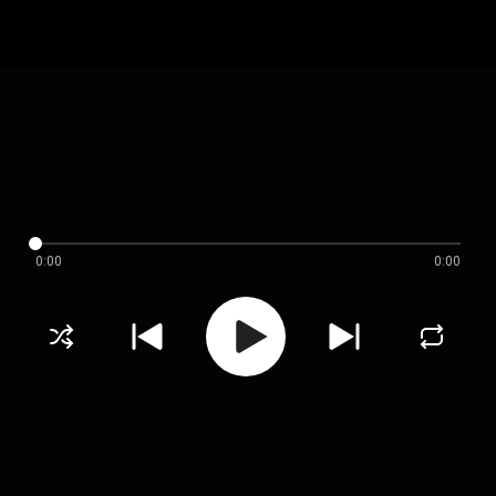
0:00
0:00