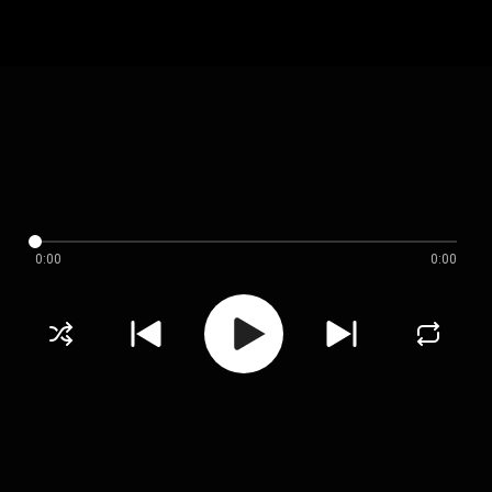
0:00
0:00