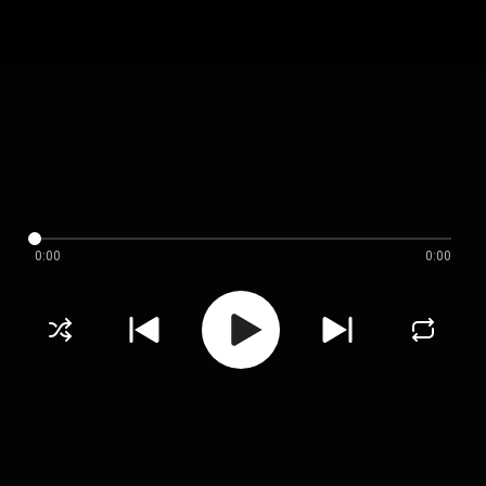
0:00
0:00