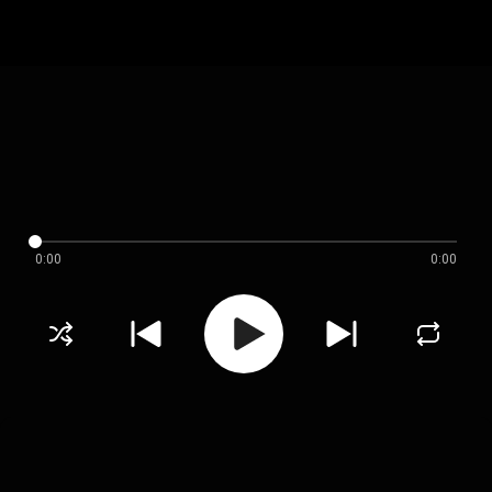
0:00
0:00