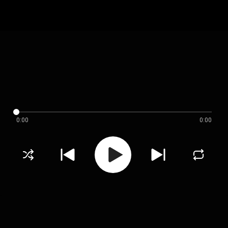
0:00
0:00