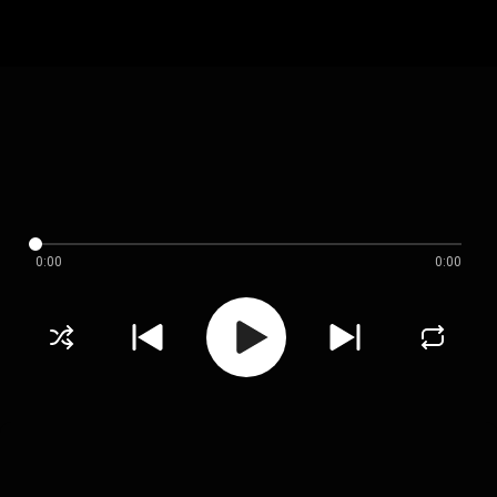
0:00
0:00