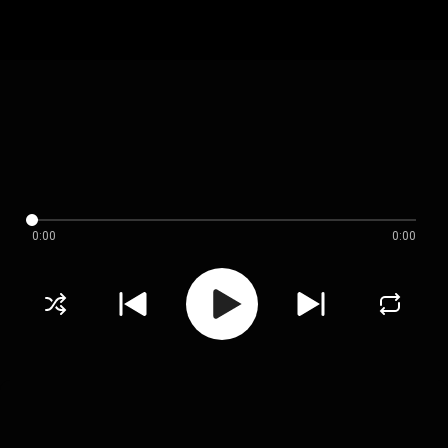
0:00
0:00