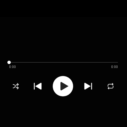
0:00
0:00