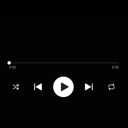
0:00
0:00