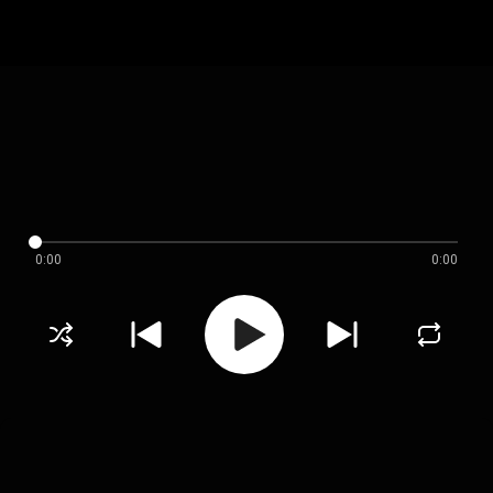
0:00
0:00