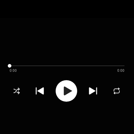
0:00
0:00