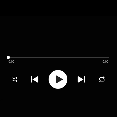
0:00
0:00