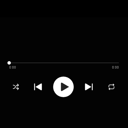
0:00
0:00