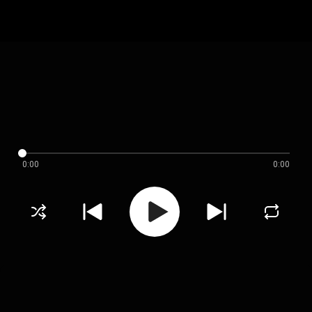
0:00
0:00