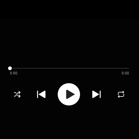
0:00
0:00