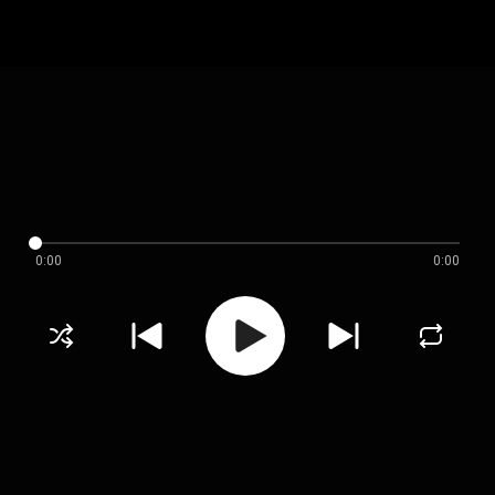
0:00
0:00