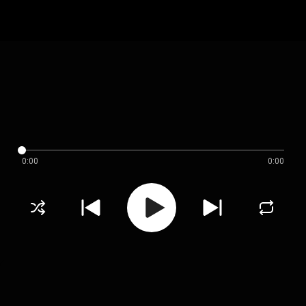
0:00
0:00