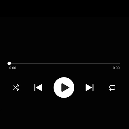
0:00
0:00