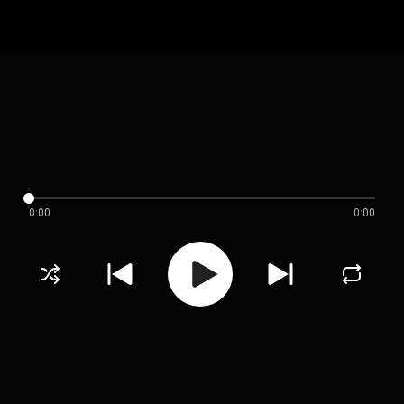
0:00
0:00