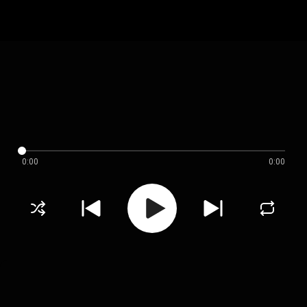
0:00
0:00