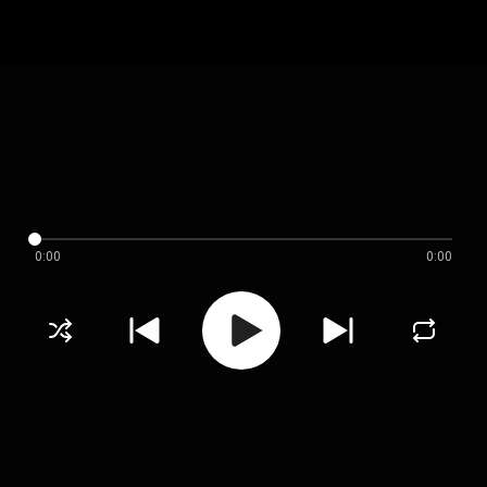
0:00
0:00