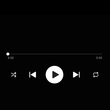
0:00
0:00