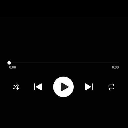
0:00
0:00