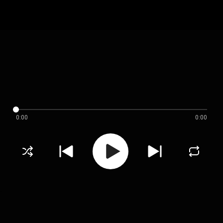
0:00
0:00