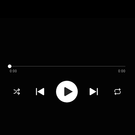
0:00
0:00