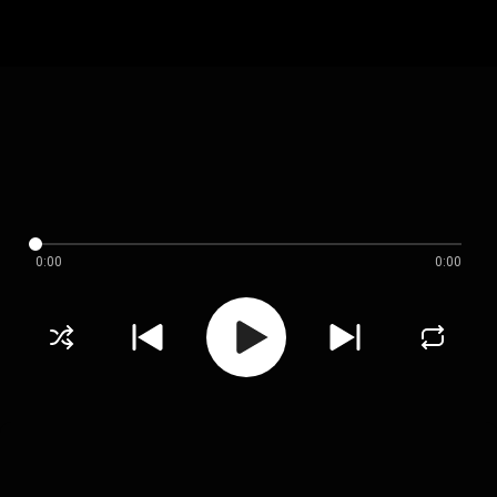
0:00
0:00