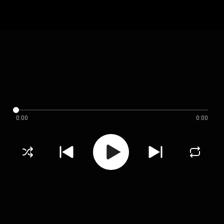
0:00
0:00