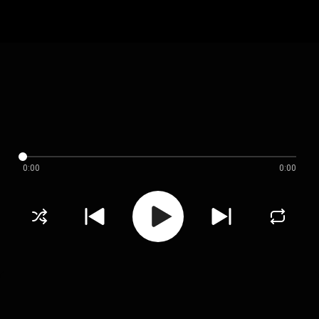
0:00
0:00