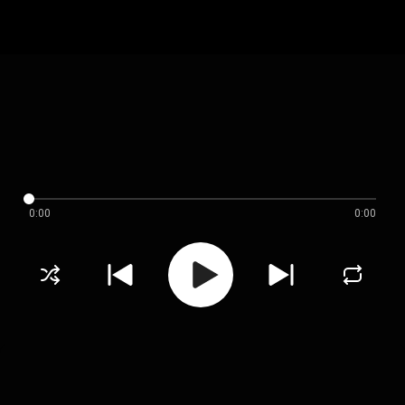
0:00
0:00