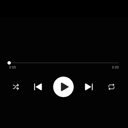
0:00
0:00