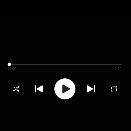
0:00
0:00